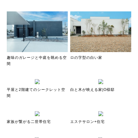
趣味のガレージと中庭を眺める空
ロの字型の白い家
間
平屋と2階建てのシークレット空
白と木が映える家|O様邸
間
家族が繋がる二世帯住宅
エステサロン+住宅