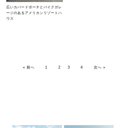
広いカバードポーチとバイクガレ
ージのあるアメリカンリゾートハ
ウス
« 前へ
1
2
3
4
次へ »