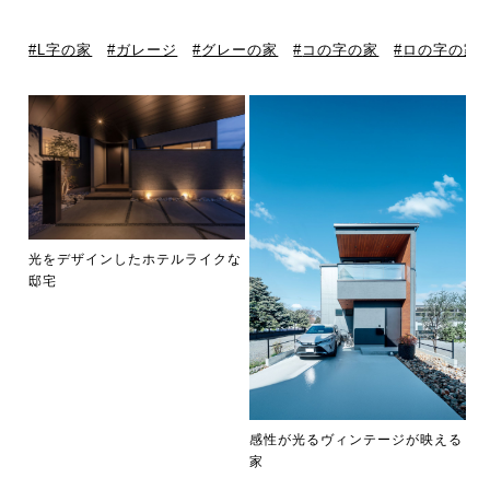
L字の家
ガレージ
グレーの家
コの字の家
ロの字の家
光をデザインしたホテルライクな
邸宅
感性が光るヴィンテージが映える
家