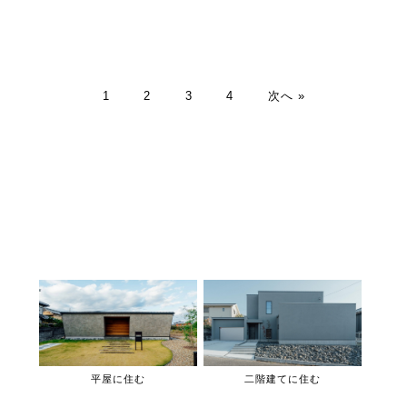
1
2
3
4
次へ »
平屋に住む
二階建てに住む