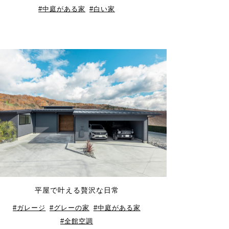
中庭がある家
白い家
平屋で叶える贅沢な日常
ガレージ
グレーの家
中庭がある家
全館空調