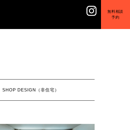
無料相談
予約
SHOP DESIGN（非住宅）