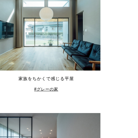
家族をちかくで感じる平屋
グレーの家