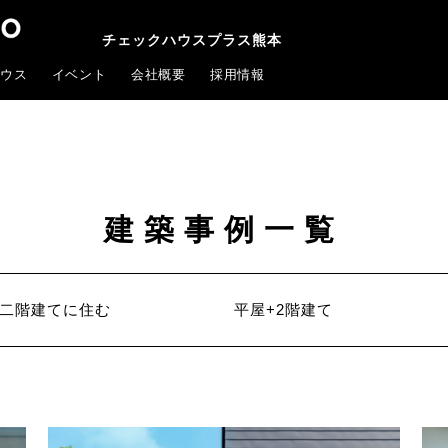
チェックハウスプラス熊本
ウス
イベント
会社概要
採用情報
建築事例一覧
二階建てに住む
平屋+2階建て