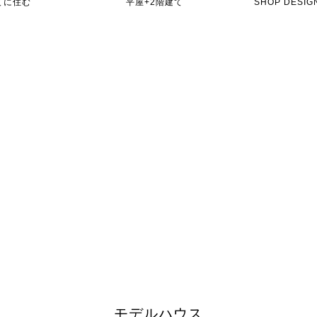
てに住む
平屋+2階建て
SHOP DES
モデルハウス