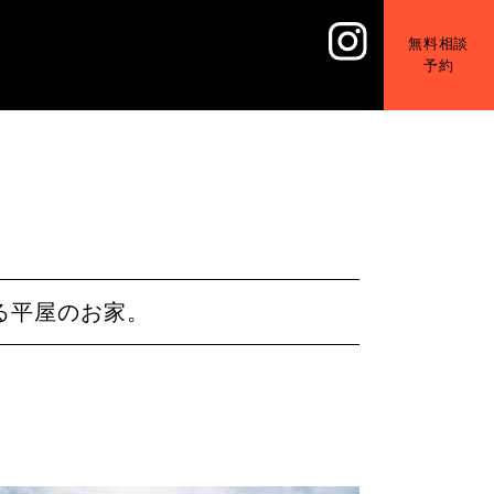
無料相談
予約
る平屋のお家。